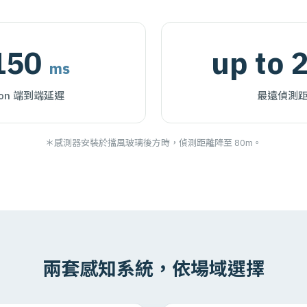
150
up to 
ms
ton 端到端延遲
最遠偵測
＊感測器安裝於擋風玻璃後方時，偵測距離降至 80m。
兩套感知系統，依場域選擇