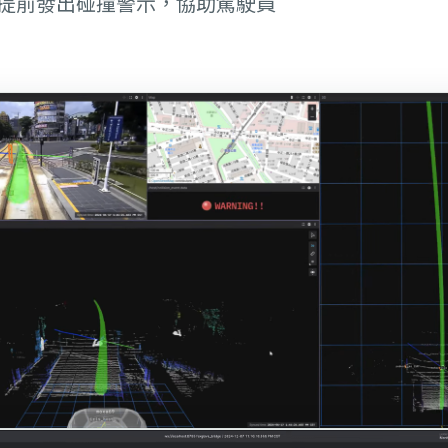
提前發出碰撞警示，協助駕駛員